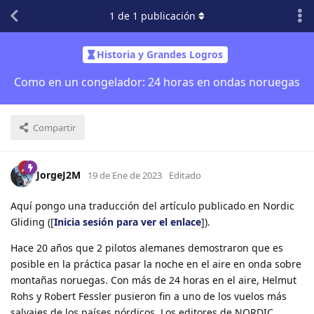
1
de
1
publicación
Historia y Grandes Logros
Como en un congelador: 24 horas en ondas noruegas
Compartir
JorgeJ2M
19 de Ene de 2023
Editado
Aquí pongo una traducción del artículo publicado en Nordic
Gliding ([
Inicia sesión para ver el enlace
]).
Hace 20 años que 2 pilotos alemanes demostraron que es
posible en la práctica pasar la noche en el aire en onda sobre
montañas noruegas. Con más de 24 horas en el aire, Helmut
Rohs y Robert Fessler pusieron fin a uno de los vuelos más
salvajes de los países nórdicos. Los editores de NORDIC