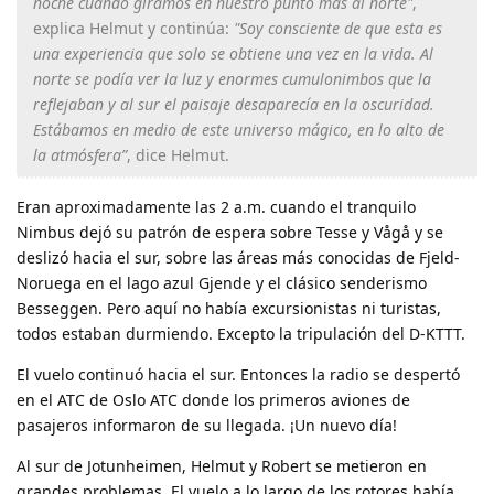
noche cuando giramos en nuestro punto más al norte"
,
explica Helmut y continúa:
"Soy consciente de que esta es
una experiencia que solo se obtiene una vez en la vida. Al
norte se podía ver la luz y enormes cumulonimbos que la
reflejaban y al sur el paisaje desaparecía en la oscuridad.
Estábamos en medio de este universo mágico, en lo alto de
la atmósfera”
, dice Helmut.
Eran aproximadamente las 2 a.m. cuando el tranquilo
Nimbus dejó su patrón de espera sobre Tesse y Vågå y se
deslizó hacia el sur, sobre las áreas más conocidas de Fjeld-
Noruega en el lago azul Gjende y el clásico senderismo
Besseggen. Pero aquí no había excursionistas ni turistas,
todos estaban durmiendo. Excepto la tripulación del D-KTTT.
El vuelo continuó hacia el sur. Entonces la radio se despertó
en el ATC de Oslo ATC donde los primeros aviones de
pasajeros informaron de su llegada. ¡Un nuevo día!
Al sur de Jotunheimen, Helmut y Robert se metieron en
grandes problemas. El vuelo a lo largo de los rotores había