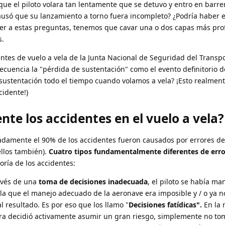
que el piloto volara tan lentamente que se detuvo y entro en barre
causó que su lanzamiento a torno fuera incompleto? ¿Podría haber e
er a estas preguntas, tenemos que cavar una o dos capas más pro
s.
dentes de vuelo a vela de la Junta Nacional de Seguridad del Transpo
cuencia la "pérdida de sustentación" como el evento definitorio d
ustentación todo el tiempo cuando volamos a vela? ¡Esto realmen
idente!)
te los accidentes en el vuelo a vela?
damente el 90% de los accidentes fueron causados por errores del 
ellos también).
Cuatro tipos fundamentalmente diferentes de erro
ría de los accidentes:
ravés de una
toma de decisiones inadecuada
, el piloto se había ma
la que el manejo adecuado de la aeronave era imposible y / o ya n
l resultado. Es por eso que los llamo "
Decisiones fatídicas".
En la 
uiera decidió activamente asumir un gran riesgo, simplemente no t