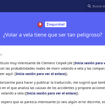
Seguridad
¿Volar a vela tiene que ser tan peligroso?
do
tículo muy interesante de Clemens Ceipek (de [
Inicia sesión para v
 son las probabilidades reales de morir volando a vela y las compar
eer aquí: [
Inicia sesión para ver el enlace
]).
orizarme para hacer y publicar la traducción, me sugirió que tamb
o en el que analiza las causas de los accidentes y propone acciones
 volando a vela ([
Inicia sesión para ver el enlace
]).
 espero que os parezca interesante (si veis algún error decirme, e