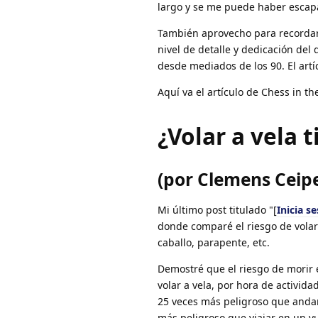
largo y se me puede haber escap
También aprovecho para recordaro
nivel de detalle y dedicación del
desde mediados de los 90. El artíc
Aquí va el artículo de Chess in th
¿Volar a vela 
(por Clemens Ceipek
Mi último post titulado "[
Inicia s
donde comparé el riesgo de vola
caballo, parapente, etc.
Demostré que el riesgo de morir 
volar a vela, por hora de activi
25 veces más peligroso que andar
más peligroso que viajar en un v