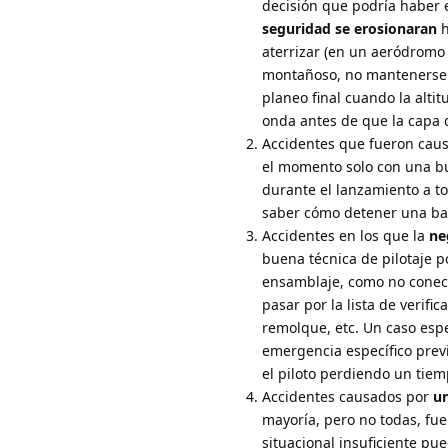
decisión que podría haber e
seguridad se erosionaran
h
aterrizar (en un aeródromo 
montañoso, no mantenerse a
planeo final cuando la alti
onda antes de que la capa d
Accidentes que fueron cau
el momento solo con una 
durante el lanzamiento a to
saber cómo detener una barr
Accidentes en los que la
ne
buena técnica de pilotaje p
ensamblaje, como no conectar
pasar por la lista de verifi
remolque, etc. Un caso espe
emergencia específico prev
el piloto perdiendo un tiem
Accidentes causados por
un
mayoría, pero no todas, fue
situacional insuficiente pu