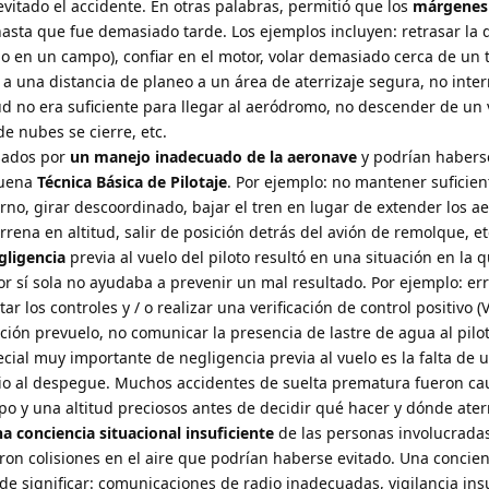
vitado el accidente. En otras palabras, permitió que los
márgenes
asta que fue demasiado tarde. Los ejemplos incluyen: retrasar la 
o en un campo), confiar en el motor, volar demasiado cerca de un 
 una distancia de planeo a un área de aterrizaje segura, no inte
tud no era suficiente para llegar al aeródromo, no descender de un
e nubes se cierre, etc.
sados por
un manejo inadecuado de la aeronave
y podrían habers
buena
Técnica Básica de Pilotaje
. Por ejemplo: no mantener suficien
rno, girar descoordinado, bajar el tren en lugar de extender los a
ena en altitud, salir de posición detrás del avión de remolque, et
gligencia
previa al vuelo del piloto resultó en una situación en la 
or sí sola no ayudaba a prevenir un mal resultado. Por ejemplo: er
 los controles y / o realizar una verificación de control positivo (
cación prevuelo, no comunicar la presencia de lastre de agua al pilo
cial muy importante de negligencia previa al vuelo es la falta de 
io al despegue. Muchos accidentes de suelta prematura fueron ca
po y una altitud preciosos antes de decidir qué hacer y dónde aterr
a conciencia situacional insuficiente
de las personas involucradas
ron colisiones en el aire que podrían haberse evitado. Una concien
ede significar: comunicaciones de radio inadecuadas, vigilancia insu