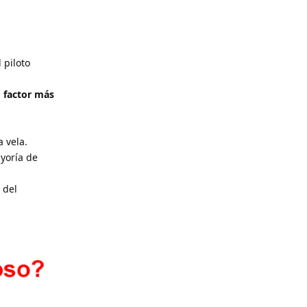
 piloto
l
factor más
 vela.
ayoría de
 del