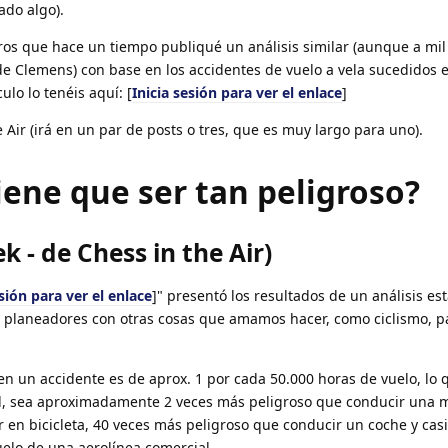
ado algo).
s que hace un tiempo publiqué un análisis similar (aunque a mil 
 de Clemens) con base en los accidentes de vuelo a vela sucedidos
ulo lo tenéis aquí: [
Inicia sesión para ver el enlace
]
e Air (irá en un par de posts o tres, que es muy largo para uno).
tiene que ser tan peligroso?
 - de Chess in the Air)
esión para ver el enlace
]" presentó los resultados de un análisis est
r planeadores con otras cosas que amamos hacer, como ciclismo, p
en un accidente es de aprox. 1 por cada 50.000 horas de vuelo, lo
dad, sea aproximadamente 2 veces más peligroso que conducir una m
 en bicicleta, 40 veces más peligroso que conducir un coche y cas
uelo de una aerolínea comercial.