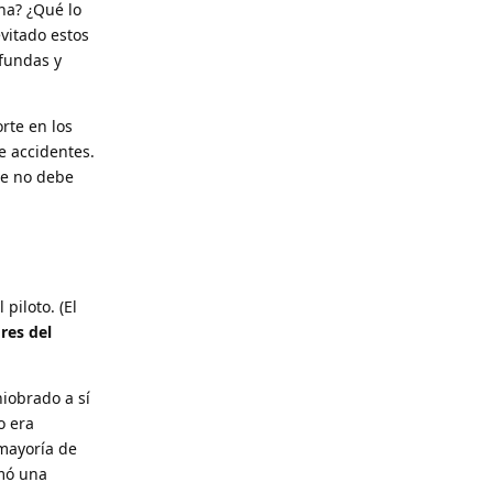
na? ¿Qué lo
vitado estos
fundas y
rte en los
e accidentes.
te no debe
piloto. (El
res del
niobrado a sí
o era
mayoría de
omó una