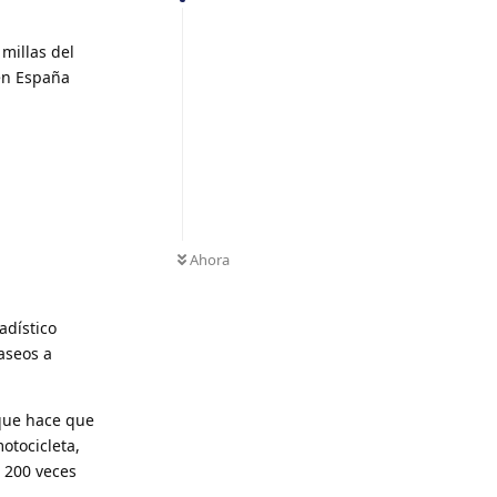
millas del
 en España
Ahora
adístico
aseos a
 que hace que
otocicleta,
i 200 veces