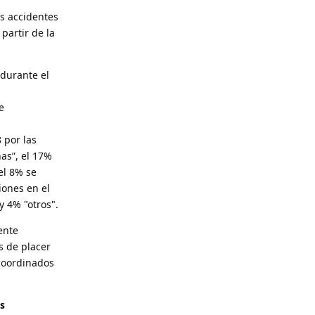
os accidentes
partir de la
 durante el
e
 por las
as”, el 17%
el 8% se
iones en el
y 4% "otros".
ente
s de placer
 coordinados
s