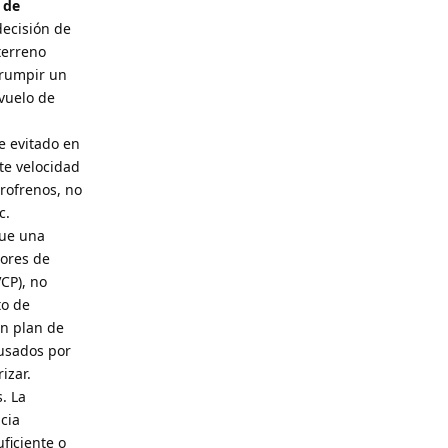
 de
decisión de
terreno
rrumpir un
 vuelo de
e evitado en
te velocidad
erofrenos, no
c.
que una
rores de
VCP), no
to de
un plan de
usados por
izar.
. La
cia
ficiente o