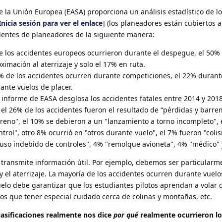
 la Unión Europea (EASA) proporciona un análisis estadístico de l
Inicia sesión para ver el enlace
] (los planeadores están cubiertos a 
identes de planeadores de la siguiente manera:
de los accidentes europeos ocurrieron durante el despegue, el 50%
oximación al aterrizaje y solo el 17% en ruta.
6% de los accidentes ocurren durante competiciones, el 22% durant
ante vuelos de placer.
l informe de EASA desglosa los accidentes fatales entre 2014 y 2018
el 26% de los accidentes fueron el resultado de “pérdidas y barren
rreno", el 10% se debieron a un "lanzamiento a torno incompleto", 
trol", otro 8% ocurrió en "otros durante vuelo", el 7% fueron "colis
 "uso indebido de controles", 4% "remolque avioneta", 4% "médico" 
s transmite información útil. Por ejemplo, debemos ser particularm
el aterrizaje. La mayoría de los accidentes ocurren durante vuelo
elo debe garantizar que los estudiantes pilotos aprendan a volar
os que tener especial cuidado cerca de colinas y montañas, etc.
lasificaciones realmente nos dice
por qué
realmente ocurrieron lo