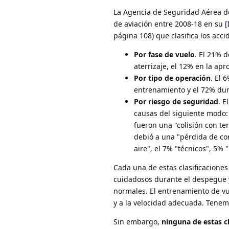
La Agencia de Seguridad Aérea de
de aviación entre 2008-18 en su [
página 108) que clasifica los acc
Por fase de vuelo
. El 21% 
aterrizaje, el 12% en la apr
Por tipo de operación
. El 
entrenamiento y el 72% dur
Por riesgo de seguridad
. E
causas del siguiente modo: 
fueron una "colisión con te
debió a una "pérdida de con
aire", el 7% "técnicos", 5%
Cada una de estas clasificacione
cuidadosos durante el despegue y 
normales. El entrenamiento de vu
y a la velocidad adecuada. Tenem
Sin embargo,
ninguna de estas c