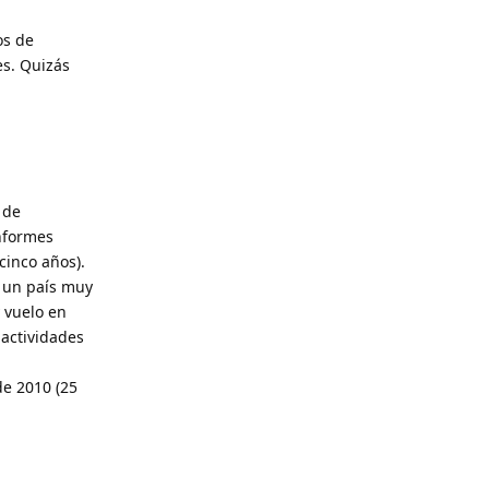
os de
s. Quizás
 de
nformes
cinco años).
s un país muy
 vuelo en
actividades
de 2010 (25