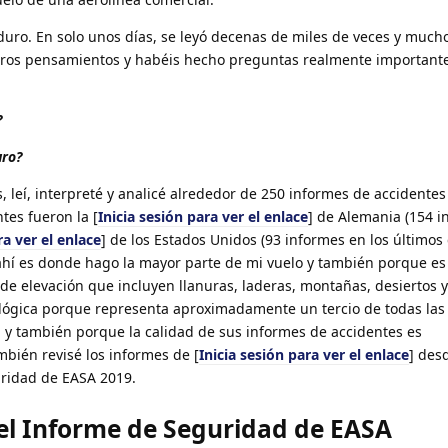
duro. En solo unos días, se leyó decenas de miles de veces y much
tros pensamientos y habéis hecho preguntas realmente importante
?
ro?
 leí, interpreté y analicé alrededor de 250 informes de accidentes
tes fueron la [
Inicia sesión para ver el enlace
] de Alemania (154 i
ra ver el enlace
] de los Estados Unidos (93 informes en los últimos 
ahí es donde hago la mayor parte de mi vuelo y también porque e
de elevación que incluyen llanuras, laderas, montañas, desiertos y
lógica porque representa aproximadamente un tercio de todas las 
, y también porque la calidad de sus informes de accidentes es
mbién revisé los informes de [
Inicia sesión para ver el enlace
] des
uridad de EASA 2019.
 el Informe de Seguridad de EASA