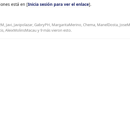
iones está en [
Inicia sesión para ver el enlace
].
J2M
,
Javi
,
Javipolazar
,
GabryPH
,
MargaritaMerino
,
Chema
,
ManelDosta
,
Jose
tis
,
AleixMolinsMacau
y
9
más
vieron esto.