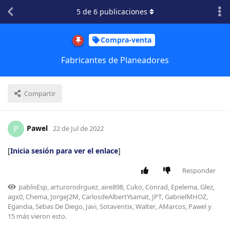
5
de
6
publicaciones
Compra-venta
Fabricantes de Planeadores
Compartir
Pawel
P
22 de Jul de 2022
[
Inicia sesión para ver el enlace
]
Responder
pablisEsp
,
arturorodrguez
,
aire898
,
Cuko
,
Conrad
,
Epelema
,
Glez
,
agx0
,
Chema
,
JorgeJ2M
,
CarlosdeAlbertYsamat
,
JPT
,
GabrielMHOZ
,
Egandia
,
Sebas De Diego
,
Javi
,
Sotaventix
,
Walter
,
AMarcos
,
Pawel
y
15
más
vieron esto.