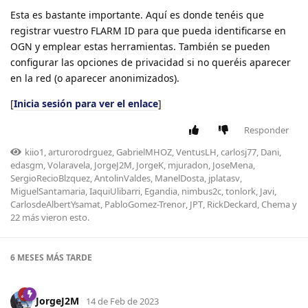
Esta es bastante importante. Aquí es donde tenéis que
registrar vuestro FLARM ID para que pueda identificarse en
OGN y emplear estas herramientas. También se pueden
configurar las opciones de privacidad si no queréis aparecer
en la red (o aparecer anonimizados).
[
Inicia sesión para ver el enlace
]
Responder
kiio1
,
arturorodrguez
,
GabrielMHOZ
,
VentusLH
,
carlosj77
,
Dani
,
edasgm
,
Volaravela
,
JorgeJ2M
,
JorgeK
,
mjuradon
,
JoseMena
,
SergioRecioBlzquez
,
AntolinValdes
,
ManelDosta
,
jplatasv
,
MiguelSantamaria
,
IaquiUlibarri
,
Egandia
,
nimbus2c
,
tonlork
,
Javi
,
CarlosdeAlbertYsamat
,
PabloGomez-Trenor
,
JPT
,
RickDeckard
,
Chema
y
22
más
vieron esto.
6 MESES
MÁS TARDE
JorgeJ2M
14 de Feb de 2023