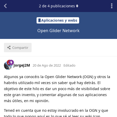
2
de
4
publicaciones
Aplicaciones y webs
Open Glider Network
Compartir
JorgeJ2M
20 de Ago de 2022
Editado
Algunos ya conocéis la Open Glider Network (OGN) y otros la
habréis utilizado mil veces sin saber qué hay detrás. El
objetivo de este hilo es dar un poco más de visibilidad sobre
este gran invento, y comentar algunas de sus aplicaciones
más útiles, en mi opinión.
Tened en cuenta que no estoy involucrado en la OGN y que
todo lo que pongo aquí es lo que sé al leer su wiki (con