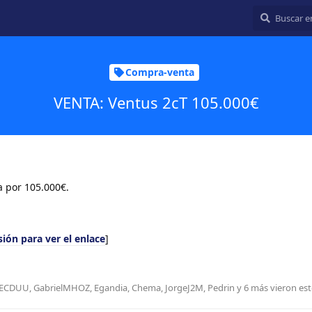
Compra-venta
VENTA: Ventus 2cT 105.000€
a por 105.000€.
esión para ver el enlace
]
ECDUU
,
GabrielMHOZ
,
Egandia
,
Chema
,
JorgeJ2M
,
Pedrin
y
6
más
vieron est