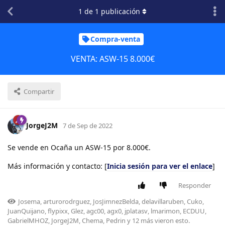
1
de
1
publicación
Compra-venta
VENTA: ASW-15 8.000€
Compartir
JorgeJ2M
7 de Sep de 2022
Se vende en Ocaña un ASW-15 por 8.000€.
Más información y contacto: [
Inicia sesión para ver el enlace
]
Responder
Josema
,
arturorodrguez
,
JosJimnezBelda
,
delavillaruben
,
Cuko
,
JuanQuijano
,
flypixx
,
Glez
,
agc00
,
agx0
,
jplatasv
,
lmarimon
,
ECDUU
,
GabrielMHOZ
,
JorgeJ2M
,
Chema
,
Pedrin
y
12
más
vieron esto.