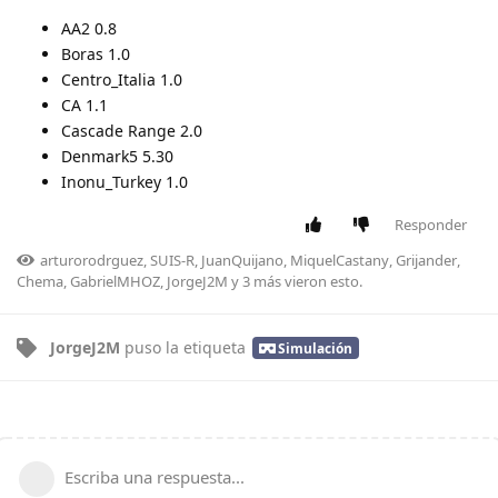
AA2 0.8
Boras 1.0
Centro_Italia 1.0
CA 1.1
Cascade Range 2.0
Denmark5 5.30
Inonu_Turkey 1.0
Responder
arturorodrguez
,
SUIS-R
,
JuanQuijano
,
MiquelCastany
,
Grijander
,
Chema
,
GabrielMHOZ
,
JorgeJ2M
y
3
más
vieron esto.
JorgeJ2M
puso
la etiqueta
Simulación
Escriba una respuesta...