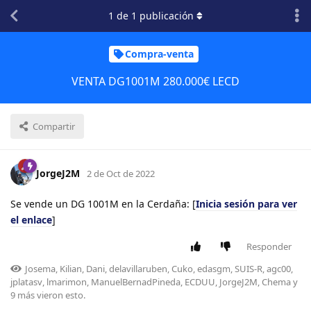
1
de
1
publicación
Compra-venta
VENTA DG1001M 280.000€ LECD
Compartir
JorgeJ2M
2 de Oct de 2022
Se vende un DG 1001M en la Cerdaña: [
Inicia sesión para ver
el enlace
]
Responder
Josema
,
Kilian
,
Dani
,
delavillaruben
,
Cuko
,
edasgm
,
SUIS-R
,
agc00
,
jplatasv
,
lmarimon
,
ManuelBernadPineda
,
ECDUU
,
JorgeJ2M
,
Chema
y
9
más
vieron esto.