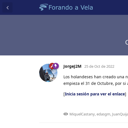
JorgeJ2M
25 de Oct de 2022
Los holandeses han creado una nu
empieza el 31 de Octubre, por si 
[
Inicia sesión para ver el enlace
]
MiquelCastany
,
edasgm
,
JuanQuij