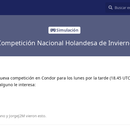
Simulación
Competición Nacional Holandesa de Inviern
eva competición en Condor para los lunes por la tarde (18.45 UTC
alguno le interesa:
ano
y
JorgeJ2M
vieron esto.