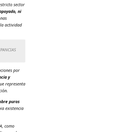
stricto sector
apoyado, ni
onas
la actividad
EPANCIAS
aciones por
ncia y
que representa
ción.
obre puros
ia existencia
SA, como