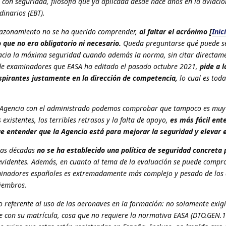
 con seguridad, filosofía que ya aplicada desde hace años en la aviaci
inarios (EBT).
 razonamiento no se ha querido comprender,
al faltar el acrónimo [
Inic
 que no era obligatorio ni necesario.
Queda preguntarse qué puede s
hacia la máxima seguridad cuando además la norma, sin citar directame
 de examinadores que EASA ha editado el pasado octubre 2021,
pide a l
spirantes justamente en la dirección de competencia,
lo cual es tod
 la Agencia con el administrado podemos comprobar que tampoco es muy
 existentes, los terribles retrasos y la falta de apoyo,
es más fácil ent
ue entender que la Agencia está para mejorar la seguridad y elevar e
mas décadas
no se ha establecido una política de seguridad concreta 
evidentes. Además, en cuanto al tema de la evaluación se puede compr
minadores españoles es extremadamente más complejo y pesado de los
miembros.
lo referente al uso de las aeronaves en la formación: no solamente exig
e con su matrícula, cosa que no requiere la normativa EASA (DTO.GEN.