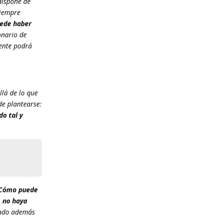
dispone de
siempre
ede haber
onario de
mente podrá
lá de lo que
de plantearse:
do tal y
Cómo puede
, no haya
ando además