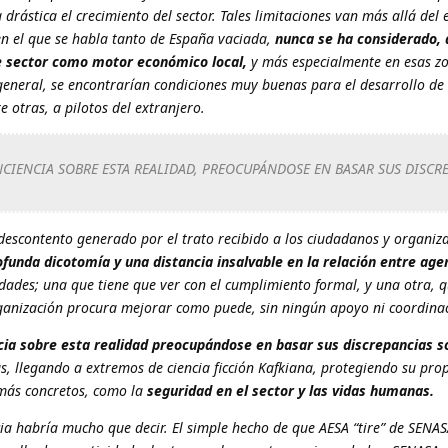
rástica el crecimiento del sector. Tales limitaciones van más allá del e
n el que se habla tanto de España vaciada,
nunca se ha considerado, 
e sector como motor económico local,
y más especialmente en esas z
general, se encontrarían condiciones muy buenas para el desarrollo de 
e otras, a pilotos del extranjero.
CIENCIA SOBRE ESTA REALIDAD, PREOCUPÁNDOSE EN BASAR SUS DISCR
l descontento generado por el trato recibido a los ciudadanos y organiz
ofunda dicotomía y una distancia insalvable en la relación entre age
ades; una que tiene que ver con el cumplimiento formal, y una otra, 
organización procura mejorar como puede, sin ningún apoyo ni coordina
ia sobre esta realidad preocupándose en basar sus discrepancias s
s, llegando a extremos de ciencia ficción Kafkiana, protegiendo su prop
 más concretos, como la
seguridad en el sector y las vidas humanas.
ia habría mucho que decir. El simple hecho de que AESA “tire” de SENA