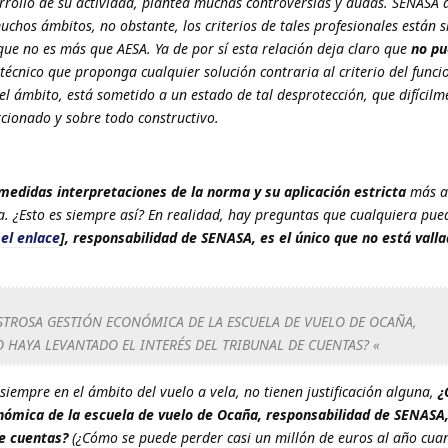
rrollo de su actividad, plantea muchas controversias y dudas. SENASA 
hos ámbitos, no obstante, los criterios de tales profesionales están 
 que no es más que AESA. Ya de por sí esta relación deja claro que
no pu
 técnico que proponga cualquier solución contraria al criterio del funci
el ámbito, está sometido a un estado de tal desprotección, que difícil
rcionado y sobre todo constructivo.
medidas interpretaciones de la norma y su aplicación estricta
más al
. ¿Esto es siempre así? En realidad, hay preguntas que cualquiera pue
 el enlace
], responsabilidad de SENASA, es el único que no está valla
STROSA GESTIÓN ECONÓMICA DE LA ESCUELA DE VUELO DE OCAÑA,
 HAYA LEVANTADO EL INTERÉS DEL TRIBUNAL DE CUENTAS? «
siempre en el ámbito del vuelo a vela, no tienen justificación alguna,
¿
nómica de la escuela de vuelo de Ocaña, responsabilidad de SENASA
de cuentas?
(¿Cómo se puede perder casi un millón de euros al año cu