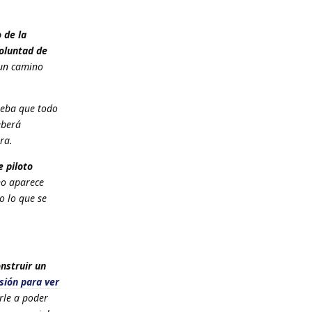
 de la
oluntad de
 un camino
ueba que todo
eberá
ra.
e piloto
o aparece
o lo que se
nstruir un
esión para ver
rle a poder