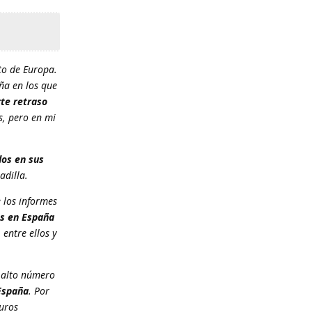
sto de Europa.
ña en los que
rte retraso
es, pero en mi
dos en sus
adilla.
 los informes
s en España
entre ellos y
l alto número
España
. Por
puros