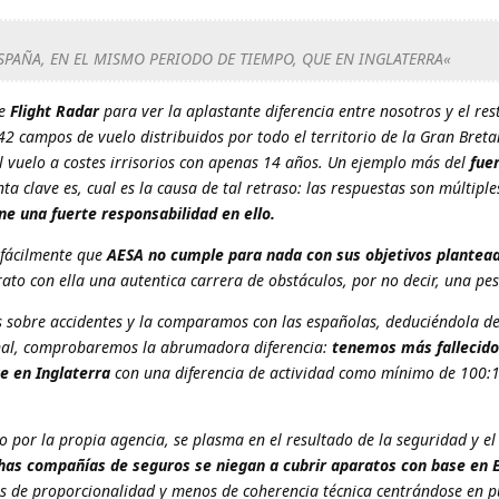
SPAÑA, EN EL MISMO PERIODO DE TIEMPO, QUE EN INGLATERRA«
de
Flight Radar
para ver la aplastante diferencia entre nosotros y el re
42 campos de vuelo distribuidos por todo el territorio de la Gran Breta
el vuelo a costes irrisorios con apenas 14 años. Un ejemplo más del
fue
ta clave es, cual es la causa de tal retraso: las respuestas son múltipl
e una fuerte responsabilidad en ello.
 fácilmente que
AESA no cumple para nada con sus objetivos plantea
trato con ella una autentica carrera de obstáculos, por no decir, una pes
as sobre accidentes y la comparamos con las españolas, deduciéndola de
onal, comprobaremos la abrumadora diferencia:
tenemos más fallecido
e en Inglaterra
con una diferencia de actividad como mínimo de 100:1 
o por la propia agencia, se plasma en el resultado de la seguridad y e
as compañías de seguros se niegan a cubrir aparatos con base en 
ios de proporcionalidad y menos de coherencia técnica centrándose en 