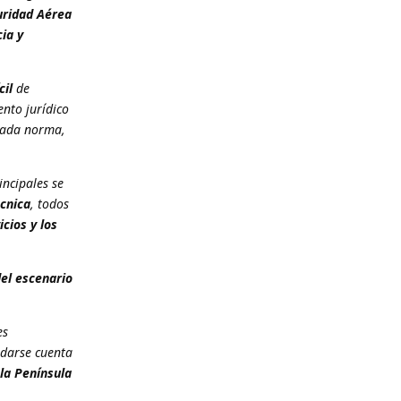
uridad Aérea
ia y
cil
de
ento jurídico
 cada norma,
incipales se
écnica
, todos
cios y los
del escenario
es
 darse cuenta
la Península