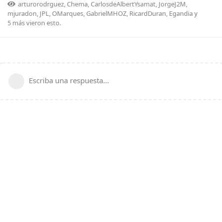
arturorodrguez
,
Chema
,
CarlosdeAlbertYsamat
,
JorgeJ2M
,
mjuradon
,
JPL
,
OMarques
,
GabrielMHOZ
,
RicardDuran
,
Egandia
y
5
más
vieron esto.
Escriba una respuesta...