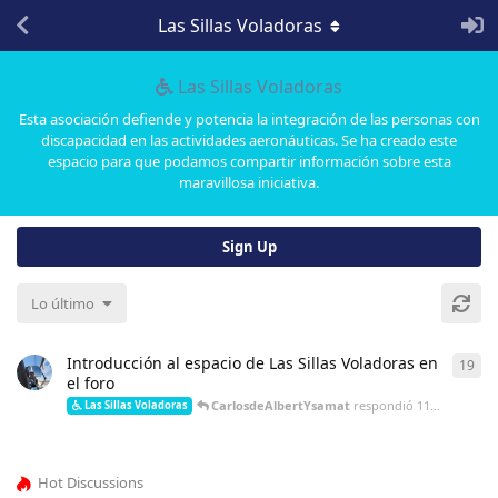
Las Sillas Voladoras
Las Sillas Voladoras
Esta asociación defiende y potencia la integración de las personas con
discapacidad en las actividades aeronáuticas. Se ha creado este
espacio para que podamos compartir información sobre esta
maravillosa iniciativa.
Sign Up
Lo último
Introducción al espacio de Las Sillas Voladoras en
19
19
r
el foro
CarlosdeAlbertYsamat
respondió
11 de May de 2023
Las Sillas Voladoras
Hot Discussions