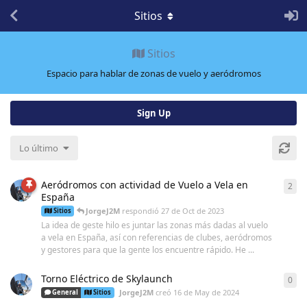
Sitios
Sitios
Espacio para hablar de zonas de vuelo y aeródromos
Sign Up
Lo último
Aeródromos con actividad de Vuelo a Vela en
2
2
re
España
JorgeJ2M
respondió
27 de Oct de 2023
Sitios
La idea de geste hilo es juntar las zonas más dadas al vuelo
a vela en España, así con referencias de clubes, aeródromos
y gestores para que la gente los encuentre rápido. He ...
Torno Eléctrico de Skylaunch
0
0
re
JorgeJ2M
creó
16 de May de 2024
General
Sitios