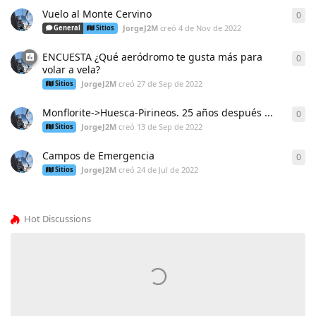
Vuelo al Monte Cervino
0
0
re
JorgeJ2M
creó
4 de Nov de 2022
General
Sitios
ENCUESTA ¿Qué aeródromo te gusta más para
0
0
re
volar a vela?
JorgeJ2M
creó
27 de Sep de 2022
Sitios
Monflorite->Huesca-Pirineos. 25 años después ...
0
0
re
JorgeJ2M
creó
13 de Sep de 2022
Sitios
Campos de Emergencia
0
0
re
JorgeJ2M
creó
24 de Jul de 2022
Sitios
Hot Discussions