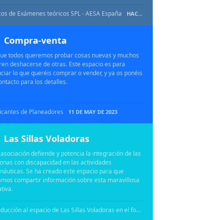
os de Exámenes teóricos SPL - AESA España
HACE 10 DÍAS
Compra-venta
ue todos queremos probar cosas nuevas y muchos
ren deshacerse de otras. Este espacio es para
ciar lo que queréis comprar o vender, y ya os ponéis
ontacto para los detalles.
icantes de Planeadores
11 DE MAY DE 2023
Las Sillas Voladoras
 asociación defiende y potencia la integración de las
onas con discapacidad en las actividades
náuticas. Se ha creado este espacio para que
mos compartir información sobre esta maravillosa
ativa.
Introducción al espacio de Las Sillas Voladoras en el foro
11 DE MAY DE 2023