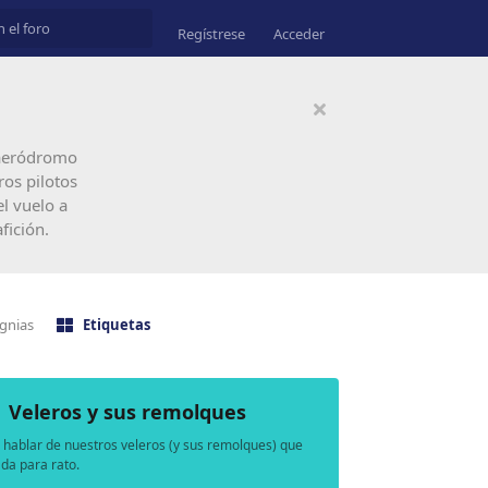
Regístrese
Acceder
, aeródromo
os pilotos
el vuelo a
fición.
ignias
Etiquetas
Veleros y sus remolques
 hablar de nuestros veleros (y sus remolques) que
 da para rato.