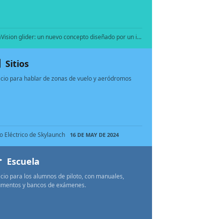
UltraVision glider: un nuevo concepto diseñado por un investigador español
12 DE NOV DE 2025
28 DE D
Sitios
cio para hablar de zonas de vuelo y aeródromos
o Eléctrico de Skylaunch
16 DE MAY DE 2024
Escuela
cio para los alumnos de piloto, con manuales,
mentos y bancos de exámenes.