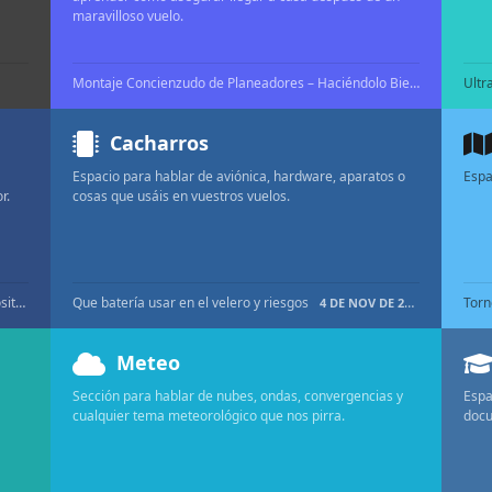
maravilloso vuelo.
Montaje Concienzudo de Planeadores – Haciéndolo Bien Antes de Volar
Cacharros
Espacio para hablar de aviónica, hardware, aparatos o
Espa
r.
cosas que usáis en vuestros vuelos.
TaifunChecks: Aplicación para los checklists en dispositivos Android
Que batería usar en el velero y riesgos
Torn
19 DE NOV DE 2025
4 DE NOV DE 2022
Meteo
Sección para hablar de nubes, ondas, convergencias y
Espa
cualquier tema meteorológico que nos pirra.
docu