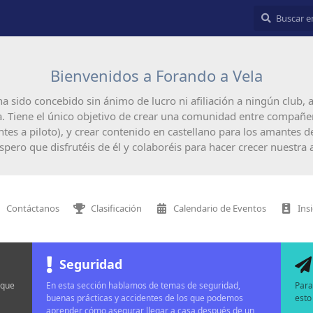
Bienvenidos a Forando a Vela
ha sido concebido sin ánimo de lucro ni afiliación a ningún club
. Tiene el único objetivo de crear una comunidad entre compañer
ntes a piloto), y crear contenido en castellano para los amantes d
Espero que disfrutéis de él y colaboréis para hacer crecer nuestra a
Contáctanos
Clasificación
Calendario de Eventos
Ins
Seguridad
 que
En esta sección hablamos de temas de seguridad,
Para
buenas prácticas y accidentes de los que podemos
esto
aprender cómo asegurar llegar a casa después de un