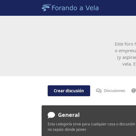
Este foro 
o empresa
(y aspira
vela. 
Discusiones
Crear discusión
General
Esta categoría sirve para cualquier cosa o discusión
no sepáis dónde poner.