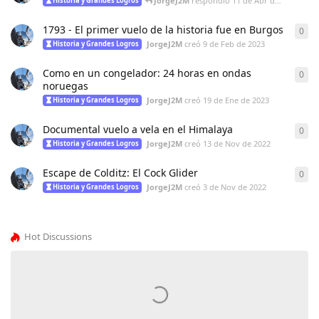
JorgeJ2M
respondió
11 de Abr de 2023
Historia y Grandes Logros
1793 - El primer vuelo de la historia fue en Burgos
0
0
re
JorgeJ2M
creó
9 de Feb de 2023
Historia y Grandes Logros
Como en un congelador: 24 horas en ondas
0
0
re
noruegas
JorgeJ2M
creó
19 de Ene de 2023
Historia y Grandes Logros
Documental vuelo a vela en el Himalaya
0
0
re
JorgeJ2M
creó
13 de Nov de 2022
Historia y Grandes Logros
Escape de Colditz: El Cock Glider
0
0
re
JorgeJ2M
creó
3 de Nov de 2022
Historia y Grandes Logros
Hot Discussions