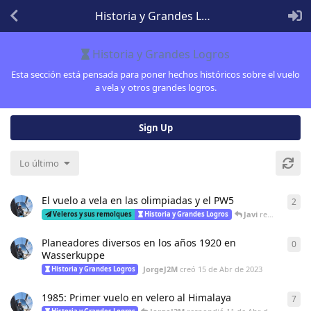
Historia y Grandes Logros
Historia y Grandes Logros
Esta sección está pensada para poner hechos históricos sobre el vuelo
a vela y otros grandes logros.
Sign Up
Lo último
El vuelo a vela en las olimpiadas y el PW5
2
2
re
Javi
respondió
21 
Veleros y sus remolques
Historia y Grandes Logros
Planeadores diversos en los años 1920 en
0
0
re
Wasserkuppe
JorgeJ2M
creó
15 de Abr de 2023
Historia y Grandes Logros
1985: Primer vuelo en velero al Himalaya
7
7
re